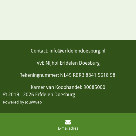
L
E
A
L
E
L
R
E
N
E
N
Contact:
info@erfdelendoesburg.nl
VvE Nijhof Erfdelen Doesburg
Rekeningnummer: NL49 RBRB 8841 5618 58
Kamer van Koophandel: 90085000
© 2019 - 2026 Erfdelen Doesburg
Powered by
JouwWeb
E-mailadres