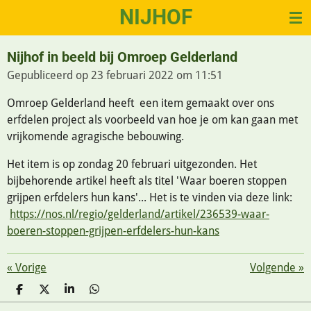
NIJHOF
Ga
direct
naar
Nijhof in beeld bij Omroep Gelderland
de
Gepubliceerd op 23 februari 2022 om 11:51
hoofdinhoud
Omroep Gelderland heeft een item gemaakt over ons
erfdelen project als voorbeeld van hoe je om kan gaan met
vrijkomende agragische bebouwing.
Het item is op zondag 20 februari uitgezonden. Het
bijbehorende artikel heeft als titel 'Waar boeren stoppen
grijpen erfdelers hun kans'... Het is te vinden via deze link:
https://nos.nl/regio/gelderland/artikel/236539-waar-
boeren-stoppen-grijpen-erfdelers-hun-kans
«
Vorige
Volgende
»
D
D
S
D
E
E
H
E